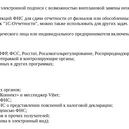
 электронной подписи с возможностью внеплановой замены неогр
екций ФНС для сдачи отчетности от филиалов или обособленны
 "1С-Отчетности", можно также использовать для других задач
ического лица или индивидуального предпринимателя включена 
ПФР, ФСС, Росстат, Росалкогольрегулирование, Росприроднадзор
отправкой в контролирующие органы;
нных в других программах;
х органов;
оннект» и мессенджер Viber;
я ФНС;
НС о представлении пояснений к налоговой декларации;
одписью ФНС;
ов и прочих получателей;
ива в электронный вид);