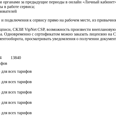
 органами за предыдущие периоды в онлайн «Личный кабинет» п
 в работе сервиса;
зователей
 и подключения к сервису прямо на рабочем месте, из привычн
одписи, СКЗИ VipNet CSP, возможность произвести внеплановую 
ра. Одновременно с сертификатом можно заказать лицензию на
ментооборота, просматривать уведомления о получении докуме
4
13840
ифов
о для всех тарифов
о для всех тарифов
о для всех тарифов
о для всех тарифов
о для всех тарифов