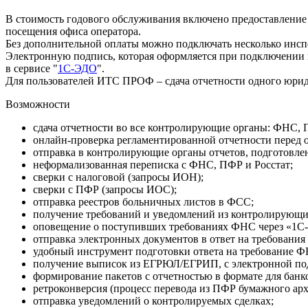
В стоимость годового обслуживания включено предоставление
посещения офиса оператора.
Без дополнительной оплаты можно подключать несколько инсп
Электронную подпись, которая оформляется при подключении к
в сервисе "
1С-ЭДО
".
Для пользователей ИТС ПРОФ – сдача отчетности одного юрид
Возможности
сдача отчетности во все контролирующие органы: ФНС, 
онлайн-проверка регламентированной отчетности перед 
отправка в контролирующие органы отчетов, подготовле
неформализованная переписка с ФНС, ПФР и Росстат;
сверки с налоговой (запросы ИОН);
сверки с ПФР (запросы ИОС);
отправка реестров больничных листов в ФСС;
получение требований и уведомлений из контролирующи
оповещение о поступивших требованиях ФНС через «1С-К
отправка электронных документов в ответ на требовани
удобный инструмент подготовки ответа на требование Ф
получение выписок из ЕГРЮЛ/ЕГРИП, с электронной п
формирование пакетов с отчетностью в формате для банк
ретроконверсия (процесс перевода из ПФР бумажного арх
отправка уведомлений о контролируемых сделках;