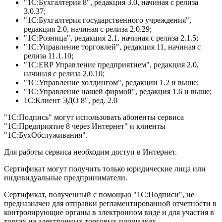
"1С:Бухгалтерия 8", редакция 3.0, начиная с релиза
3.0.37;
"1С:Бухгалтерия государственного учреждения",
редакция 2.0, начиная с релиза 2.0.29;
"1С:Розница", редакция 2.1, начиная с релиза 2.1.5;
"1С:Управление торговлей", редакция 11, начиная с
релиза 11.1.10;
"1С:ERP Управление предприятием", редакция 2.0,
начиная с релиза 2.0.10;
"1С:Управление холдингом", редакции 1.2 и выше;
"1С:Управление нашей фирмой", редакция 1.6 и выше;
1С:Клиент ЭДО 8", ред. 2.0
"1С:Подпись" могут использовать абоненты сервиса
"1С:Предприятие 8 через Интернет" и клиенты
"1С:БухОбслуживания".
Для работы сервиса необходим доступ в Интернет.
Сертификат могут получить только юридические лица или
индивидуальные предприниматели.
Сертификат, полученный с помощью "1С:Подписи", не
предназначен для отправки регламентированной отчетности в
контролирующие органы в электронном виде и для участия в
торгах на электронных торговых площадках.